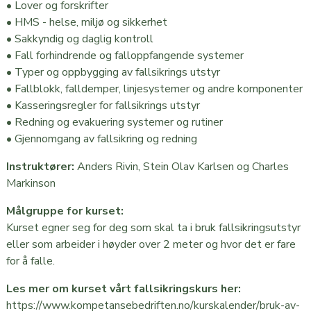
• Lover og forskrifter
Kompetansebedriften AS (inngang C)
• HMS - helse, miljø og sikkerhet
Stanseveien 25
• Sakkyndig og daglig kontroll
0976 Oslo
• Fall forhindrende og falloppfangende systemer
Vis i Google Maps
• Typer og oppbygging av fallsikrings utstyr
• Fallblokk, falldemper, linjesystemer og andre komponenter
• Kasseringsregler for fallsikrings utstyr
• Redning og evakuering systemer og rutiner
• Gjennomgang av fallsikring og redning
Instruktører:
Anders Rivin, Stein Olav Karlsen og Charles
Markinson
Målgruppe for kurset:
Kurset egner seg for deg som skal ta i bruk fallsikringsutstyr
eller som arbeider i høyder over 2 meter og hvor det er fare
for å falle.
Les mer om kurset vårt fallsikringskurs her:
https://www.kompetansebedriften.no/kurskalender/bruk-av-