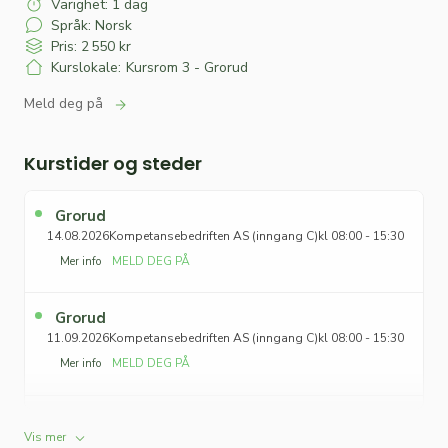
Varighet: 1 dag
Språk: Norsk
Pris: 2 550 kr
Kurslokale:
Kursrom 3 - Grorud
Meld deg på
Kurstider og steder
Grorud
14.08.2026
Kompetansebedriften AS (inngang C)
kl 08:00 - 15:30
Mer info
MELD DEG PÅ
Starter:
14.08.2026
Grorud
Slutter:
14.08.2026
11.09.2026
Kompetansebedriften AS (inngang C)
kl 08:00 - 15:30
Pris:
2 550 kr
Mer info
MELD DEG PÅ
Sted:
Grorud
Kurslokale:
Kursrom 3 - Grorud
Varighet:
1 dag
Starter:
11.09.2026
Grorud
Språk:
Norsk
Slutter:
11.09.2026
Vis mer
25.09.2026
Kompetansebedriften AS (inngang C)
kl 08:00 - 15:30