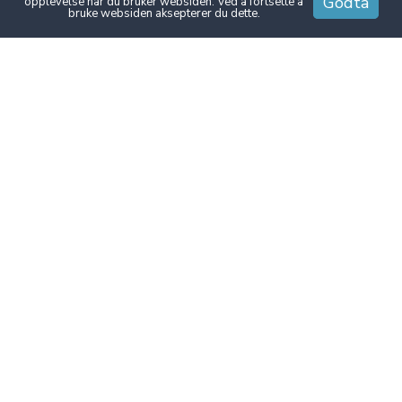
Godta
opplevelse når du bruker websiden. Ved å fortsette å
bruke websiden aksepterer du dette.
Fall protection course (English)
Nerpuz Brannsikring – Din partner for trygghet og
sikkerhet Med over 25 års erfaring er Nerpuz
Brannsikring en solid aktør innen forebyggende