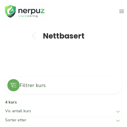
Skip
to
content
Tilbake til kurskatego
Nettbasert
Filtrer kurs
4 kurs
Vis antall kurs
Sorter etter