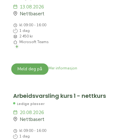
13.08.2026
Nettbasert
kl 09:00 - 16:00
1 dag
2 450 kr
Microsoft Teams
+
Kort beskrivelse:
Vi tilbyr nettkurs i arbeidsvarsling 1 for alle som skal
utføre arbeid på og ved veg. Kurset gir stedlig
Mer informasjon
Meld deg på
ansvarsrett. Alle som skal utføre arbeid på eller ved
veg skal minimum ha gjennomgått dette kurset.
Kurset varer fra 13.08.2026 til 13.08.2026
Arbeidsvarsling kurs 1 - nettkurs
Se kursdetaljer
Ledige plasser
20.08.2026
Nettbasert
kl 09:00 - 16:00
1 dag