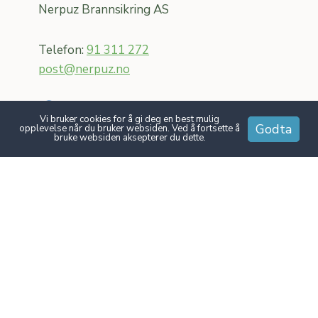
Nerpuz Brannsikring AS
Telefon:
91 311 272
post@nerpuz.no
Vi bruker cookies for å gi deg en best mulig
Godta
opplevelse når du bruker websiden. Ved å fortsette å
bruke websiden aksepterer du dette.
Relevante lenker
Brannvernforeningen
RVB