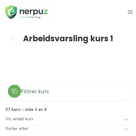
Skip
to
content
Tilbake til kurskategorier
Arbeidsvarsling kurs 1
Filtrer kurs
37 kurs – side 1 av 4
Vis antall kurs
Sorter etter