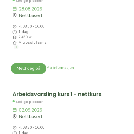
Se kursdetaljer
Ledige plasser
28.08.2026
Nettbasert
kl 08:30 - 16:00
1 dag
2 450 kr
Microsoft Teams
+
Kort beskrivelse:
Vi tilbyr nettkurs i arbeidsvarsling 1 for alle som skal
utføre arbeid på og ved veg. Kurset gir stedlig
Mer informasjon
Meld deg på
ansvarsrett. Alle som skal utføre arbeid på eller ved
veg skal minimum ha gjennomgått dette kurset.
Kurset varer fra 28.08.2026 til 28.08.2026
Arbeidsvarsling kurs 1 - nettkurs
Se kursdetaljer
Ledige plasser
02.09.2026
Nettbasert
kl 08:30 - 16:00
1 dag