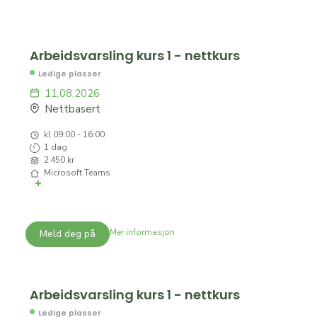
Arbeidsvarsling kurs 1 - nettkurs
Ledige plasser
11.08.2026
Nettbasert
kl 09:00 - 16:00
1 dag
2 450 kr
Microsoft Teams
+
Kort beskrivelse:
Vi tilbyr nettkurs i arbeidsvarsling 1 for alle som skal
utføre arbeid på og ved veg. Kurset gir stedlig
Mer informasjon
Meld deg på
ansvarsrett. Alle som skal utføre arbeid på eller ved
veg skal minimum ha gjennomgått dette kurset.
Kurset varer fra 11.08.2026 til 11.08.2026
Arbeidsvarsling kurs 1 - nettkurs
Se kursdetaljer
Ledige plasser