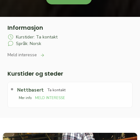
Informasjon
Kurstider: Ta kontakt
Språk: Norsk
Meld interesse
Kurstider og steder
Nettbasert
Ta kontakt
Mer info
MELD INTERESSE
Etter påmelding vil du få en e-post med mer informasjon
om kurset.
Sted:
Nettbasert
Språk:
Norsk