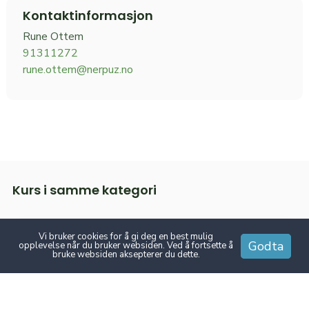
Kontaktinformasjon
Rune Ottem
91311272
rune.ottem@nerpuz.no
Kurs i samme kategori
Vi bruker cookies for å gi deg en best mulig
Godta
opplevelse når du bruker websiden. Ved å fortsette å
Sertifisering Varme arbeider
bruke websiden aksepterer du dette.