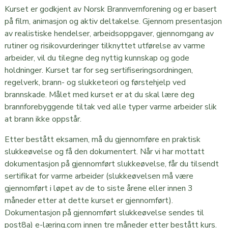
Kurset er godkjent av Norsk Brannvernforening og er basert
på film, animasjon og aktiv deltakelse. Gjennom presentasjon
av realistiske hendelser, arbeidsoppgaver, gjennomgang av
rutiner og risikovurderinger tilknyttet utførelse av varme
arbeider, vil du tilegne deg nyttig kunnskap og gode
holdninger. Kurset tar for seg sertifiseringsordningen,
regelverk, brann- og slukketeori og førstehjelp ved
brannskade. Målet med kurset er at du skal lære deg
brannforebyggende tiltak ved alle typer varme arbeider slik
at brann ikke oppstår.
Etter bestått eksamen, må du gjennomføre en praktisk
slukkeøvelse og få den dokumentert. Når vi har mottatt
dokumentasjon på gjennomført slukkeøvelse, får du tilsendt
sertifikat for varme arbeider (slukkeøvelsen må være
gjennomført i løpet av de to siste årene eller innen 3
måneder etter at dette kurset er gjennomført).
Dokumentasjon på gjennomført slukkeøvelse sendes til
post8a) e-læring.com innen tre måneder etter bestått kurs.