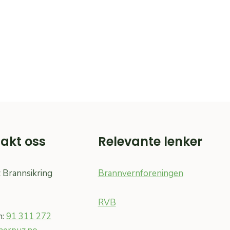
akt oss
Relevante lenker
 Brannsikring
Brannvernforeningen
RVB
n:
91 311 272