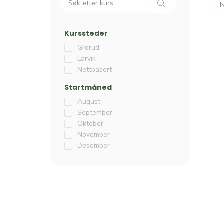
N
Kurssteder
Grorud
Larvik
Nettbasert
Startmåned
August
September
Oktober
November
Desember