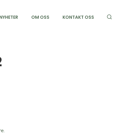
NYHETER
OM OSS
KONTAKT OSS
ier
2
re.