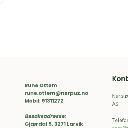
Kont
Rune Ottem
rune.ottem@nerpuz.no
Nerpuz
Mobil: 91311272
AS
Besøksadresse:
Telefo
Gjærdal 5, 3271 Larvik